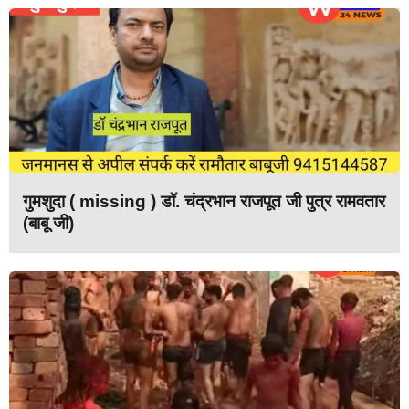
गुमशुदा ( missing ) डॉ. चंद्रभान राजपूत जी पुत्र रामवतार
(बाबू जी)