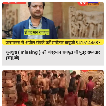
गुमशुदा ( missing ) डॉ. चंद्रभान राजपूत जी पुत्र रामवतार
(बाबू जी)