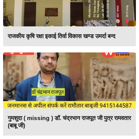
राजकीय कृषि रक्षा इकाई तिर्वा विकास खण्ड उमर्दा बन्द
गुमशुदा ( missing ) डॉ. चंद्रभान राजपूत जी पुत्र रामवतार
(बाबू जी)