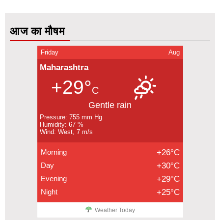
आज का मौषम
Friday
Aug
Maharashtra
+29°
C
Gentle rain
Pressure: 755 mm Hg
Humidity: 67 %
Wind: West, 7 m/s
Morning
+26°C
Day
+30°C
Evening
+29°C
Night
+25°C
Weather Today