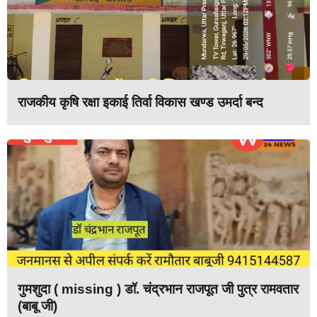
राजकीय कृषि रक्षा इकाई तिर्वा विकास खण्ड उमर्दा बन्द
गुमशुदा ( missing ) डॉ. चंद्रभान राजपूत जी पुत्र रामवतार
(बाबू जी)