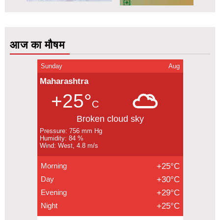
आज का मौषम
Sunday
Aug
Maharashtra
+25°
C
Broken cloud sky
Pressure: 756 mm Hg
Humidity: 84 %
Wind: West, 4.8 m/s
Morning
+25°C
Day
+30°C
Evening
+29°C
Night
+25°C