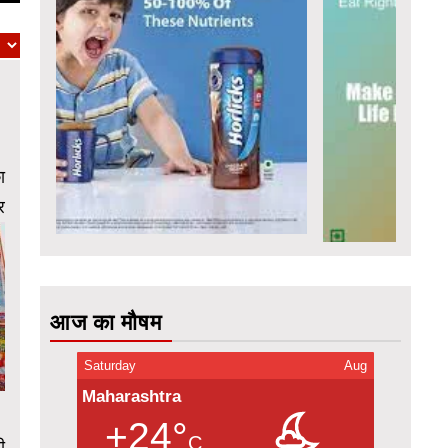
ा
र
आज का मौषम
Saturday
Aug
Maharashtra
+24°
C
ी