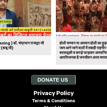
ssing ) डॉ. चंद्रभान राजपूत जी
होली सम्मान या अपमान होली का हुड़द
 (बाबू जी)
जाम आने जाने वालों में तबाही राहगीर
बदसलूकी ब कपड़े फाड़कर अपमानित
आपत्तिजनक है जनजीवन अस्त व्यस्त
Privacy Policy
Terms &
Conditions