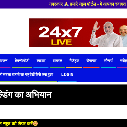
र
हमारे न्यूज पोर्टल - मे आपका स्वागत हैं ,यहाँ आपको हमेशा ताजा खबरों से
ोरंजन
टेक्नोलॉजी
व्यापार
वायरल
गैजेट्स
रोजगार
सौन्दर्य
स्पोर्
ो तबला बजाते रह गए देखें कैसे क्या हुआ
LOGIN
ल्डिंग का अभियान
 न्यूज को शेयर करें