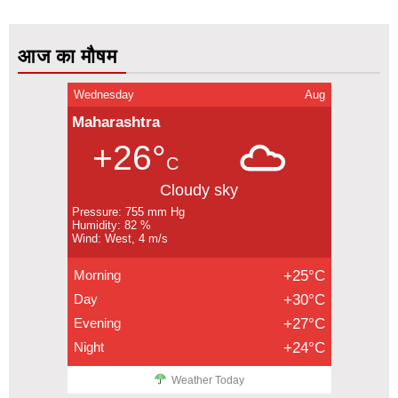
आज का मौषम
Wednesday
Aug
Maharashtra
+26°
C
Cloudy sky
Pressure: 755 mm Hg
Humidity: 82 %
Wind: West, 4 m/s
Morning
+25°C
Day
+30°C
Evening
+27°C
Night
+24°C
Weather Today