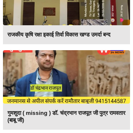
राजकीय कृषि रक्षा इकाई तिर्वा विकास खण्ड उमर्दा बन्द
गुमशुदा ( missing ) डॉ. चंद्रभान राजपूत जी पुत्र रामवतार
(बाबू जी)