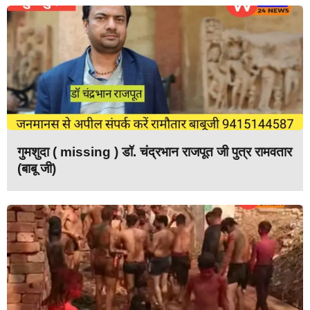
गुमशुदा ( missing ) डॉ. चंद्रभान राजपूत जी पुत्र रामवतार
(बाबू जी)