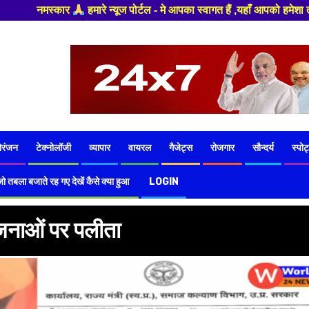
 ,यहाँ आपको हमेशा ताजा खबरों से रूबरू कराया जाएगा , खबर ओर विज्ञापन के लिए
ोरंजन
टेक्नोलॉजी
व्यापार
वायरल
गैजेट्स
रोजगार
सौन्दर्य
स्पोर्
ो तबला बजाते रह गए देखें कैसे क्या हुआ
LOGIN
जनाओं पर पलीता