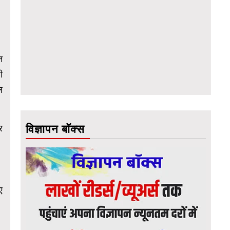
न
ी
ल
विज्ञापन बॉक्स
र
ए