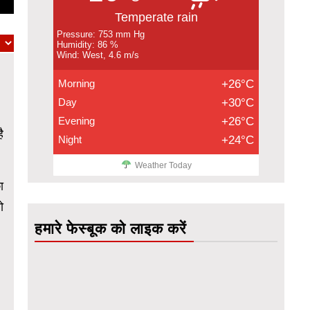
Temperate rain
Pressure: 753 mm Hg
Humidity: 86 %
Wind: West, 4.6 m/s
Morning
+26°C
Day
+30°C
Evening
+26°C
ै
Night
+24°C
Weather Today
ा
ो
हमारे फेस्बूक को लाइक करें