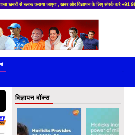
 संपर्क करे +91 9839649848 ,हमारे यूट्यूब चैनल को सबस्क्राइब करें, साथ मे ह
ट्स
-
विज्ञापन बॉक्स