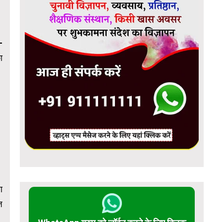
-
ा
ण
ज