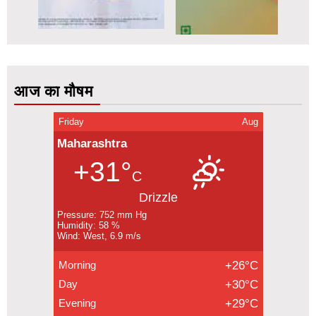
आज का मौषम
Friday
Aug
Maharashtra
+31°
C
Drizzle
Pressure: 752 mm Hg
Humidity: 58 %
Wind: West, 6.9 m/s
Morning
+26°C
Day
+30°C
Evening
+29°C