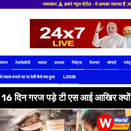
्यूज पोर्टल - मे आपका स्वागत हैं ,यहाँ आपको हमेशा ताजा खबरों से रूबरू कराय
ोरंजन
टेक्नोलॉजी
व्यापार
वायरल
गैजेट्स
रोजगार
सौन्दर्य
स्पोर्
ो तबला बजाते रह गए देखें कैसे क्या हुआ
LOGIN
 के 16 दिन गरज पड़े टी एस आई आखिर क्यों