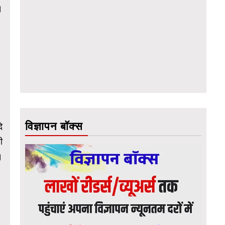
।
विज्ञापन बॉक्स
ि
ी
।