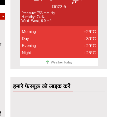
Drizzle
Pressure: 755 mm Hg
Humidity: 74 %
Wind: West, 6.9 m/s
Morning
+26°C
Day
+30°C
ा
Evening
+29°C
Night
+25°C
Weather Today
हमारे फेस्बूक को लाइक करें
ै