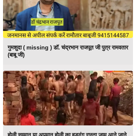
गुमशुदा ( missing ) डॉ. चंद्रभान राजपूत जी पुत्र रामवतार
(बाबू जी)
होली सम्मान या अपमान होली का हुड़दंग रास्ता जाम आने जाने