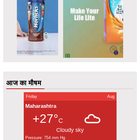
आज का मौषम
Friday
Aug
Maharashtra
+27°
C
Cloudy sky
Pressure: 754 mm Hg