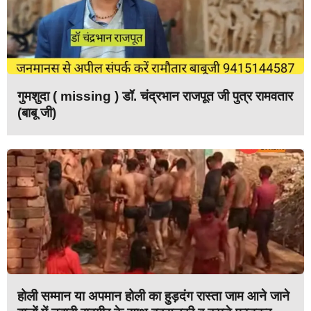
गुमशुदा ( missing ) डॉ. चंद्रभान राजपूत जी पुत्र रामवतार
(बाबू जी)
होली सम्मान या अपमान होली का हुड़दंग रास्ता जाम आने जाने