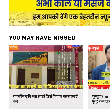
YOU MAY HAVE MISSED
राजकीय कृषि रक्षा इकाई तिर्वा विकास खण्ड उमर्दा
गुमशुदा ( mi
बन्द
पुत्र रामवतार