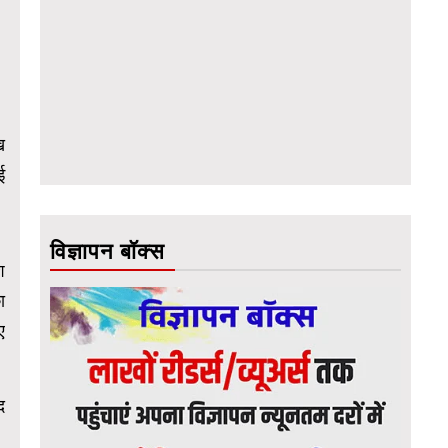
ख
ई
विज्ञापन बॉक्स
श
ा
ए
द