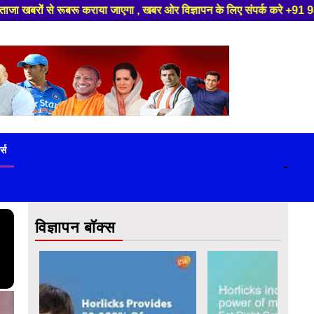
 संपर्क करे +91 9839649848 ,हमारे यूट्यूब चैनल को सबस्क्राइब करें, साथ मे ह
ट्स
-
विज्ञापन बॉक्स