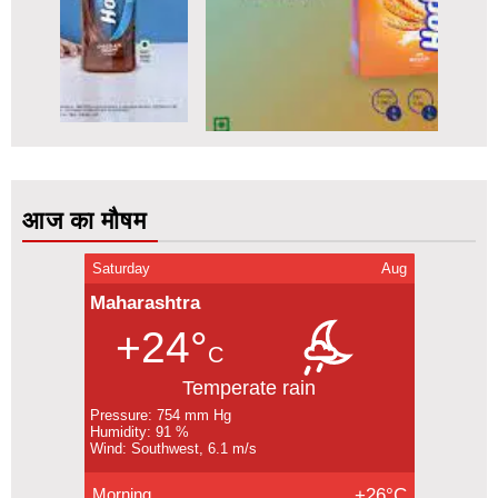
आज का मौषम
Saturday
Aug
Maharashtra
+24°
C
Temperate rain
Pressure: 754 mm Hg
Humidity: 91 %
Wind: Southwest, 6.1 m/s
Morning
+26°C