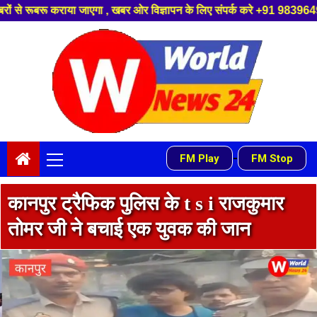
ओर विज्ञापन के लिए संपर्क करे +91 9839649848 ,हमारे यूट्यूब चैनल को सबस्क्
Skip
to
content
Primary
-
FM Play
FM Stop
Menu
कानपुर ट्रैफिक पुलिस के t s i राजकुमार
तोमर जी ने बचाई एक युवक की जान