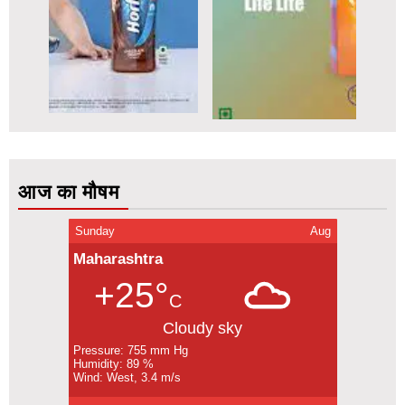
आज का मौषम
Sunday
Aug
Maharashtra
+25°
C
Cloudy sky
Pressure: 755 mm Hg
Humidity: 89 %
Wind: West, 3.4 m/s