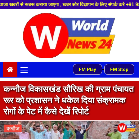
एगा , खबर ओर विज्ञापन के लिए संपर्क करे +91 9839649848 ,हमारे यूट्यूब चैनल
Skip
to
content
Primary
-
FM Play
FM Stop
Menu
कन्नौज विकासखंड सौरिख की ग्राम पंचायत
रूर को प्रशासन ने धकेल दिया संक्रामक
रोगों के पेट में कैसे देखें रिपोर्ट