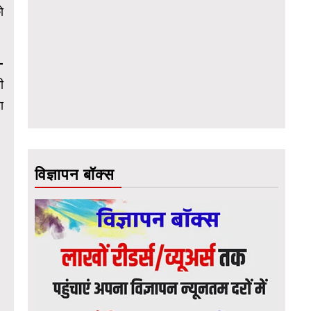
ो
-
ी
ा
विज्ञापन बॉक्स