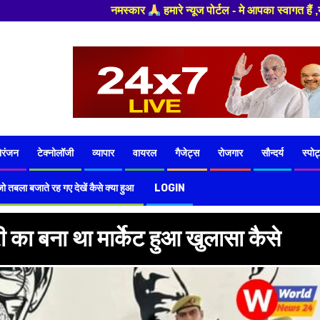
ज पोर्टल - मे आपका स्वागत हैं ,यहाँ आपको हमेशा ताजा खबरों से रूबरू कराया ज
ोरंजन
टेक्नोलॉजी
व्यापार
वायरल
गैजेट्स
रोजगार
सौन्दर्य
स्पोर्
ो तबला बजाते रह गए देखें कैसे क्या हुआ
LOGIN
का बना था मार्केट हुआ खुलासा कैसे