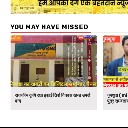
YOU MAY HAVE MISSED
राजकीय कृषि रक्षा इकाई तिर्वा विकास खण्ड उमर्दा
गुमशुदा ( mi
बन्द
पुत्र रामवतार