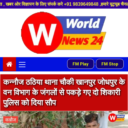
 संपर्क करे +91 9839649848 ,हमारे यूट्यूब चैनल को सबस्क्राइब करें, साथ मे 
Skip
to
content
Primary
-
FM Play
FM Stop
Menu
कन्नौज ठठिया थाना चौकी खानपुर जोधपुर के
वन विभाग के जंगलों से पकड़े गए दो शिकारी
पुलिस को दिया सौप