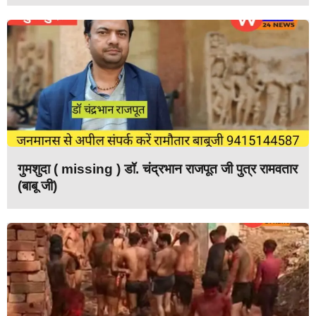
गुमशुदा ( missing ) डॉ. चंद्रभान राजपूत जी पुत्र रामवतार
(बाबू जी)