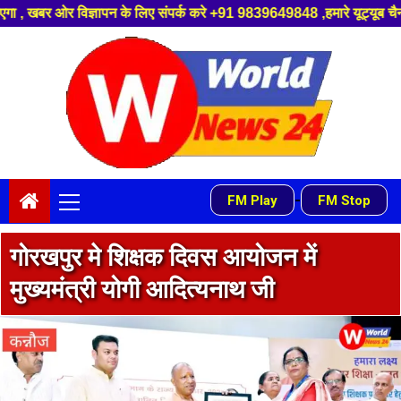
ए संपर्क करे +91 9839649848 ,हमारे यूट्यूब चैनल को सबस्क्राइब करें, साथ मे
Skip
to
content
Primary
-
FM Play
FM Stop
Menu
गोरखपुर मे शिक्षक दिवस आयोजन में
मुख्यमंत्री योगी आदित्यनाथ जी