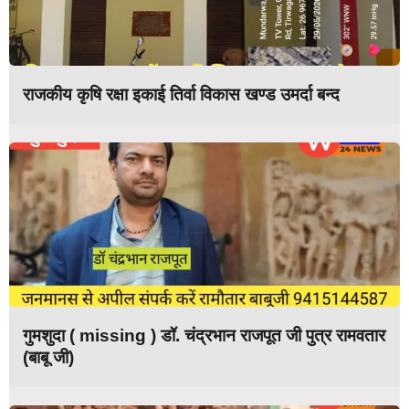
राजकीय कृषि रक्षा इकाई तिर्वा विकास खण्ड उमर्दा बन्द
गुमशुदा ( missing ) डॉ. चंद्रभान राजपूत जी पुत्र रामवतार
(बाबू जी)