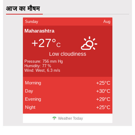
आज का मौषम
Sunday
Aug
Maharashtra
+27°
C
Low cloudiness
Pressure: 756 mm Hg
Humidity: 77 %
Wind: West, 6.3 m/s
Morning
+25°C
Day
+30°C
Evening
+29°C
Night
+25°C
Weather Today