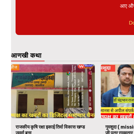
आए और
D
आणखी कथा
राजकीय कृषि रक्षा इकाई तिर्वा विकास खण्ड
गुमशुदा ( missi
उमर्दा बन्द
जी पुत्र रामवतार 