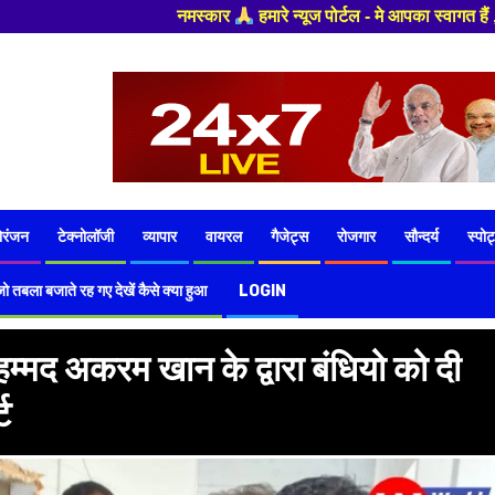
्यूज पोर्टल - मे आपका स्वागत हैं ,यहाँ आपको हमेशा ताजा खबरों से रूबरू कराय
ोरंजन
टेक्नोलॉजी
व्यापार
वायरल
गैजेट्स
रोजगार
सौन्दर्य
स्पोर्
ो तबला बजाते रह गए देखें कैसे क्या हुआ
LOGIN
्मद अकरम खान के द्वारा बंधियो को दी
्ट