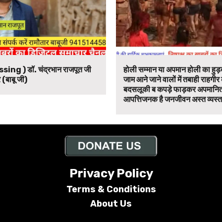
ssing ) डॉ. चंद्रभान राजपूत जी
होली सम्मान या अपमान होली का हुड़द
 (बाबू जी)
जाम आने जाने वालों में तबाही राहगीर
बदसलूकी ब कपड़े फाड़कर अपमानित
आपत्तिजनक है जनजीवन अस्त व्यस्त
Privacy Policy
Terms &
Conditions
About Us