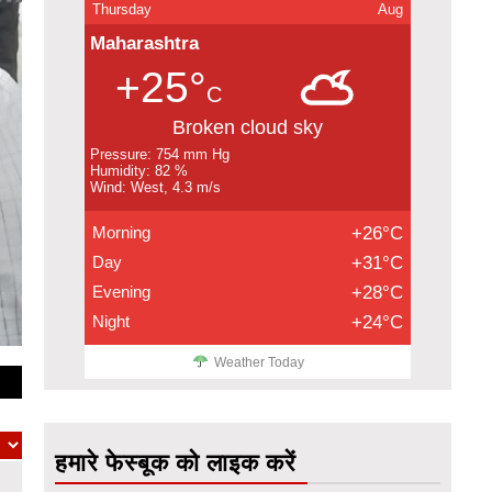
Thursday
Aug
Maharashtra
+25°
C
Broken cloud sky
Pressure: 754 mm Hg
Humidity: 82 %
Wind: West, 4.3 m/s
Morning
+26°C
Day
+31°C
Evening
+28°C
Night
+24°C
Weather Today
हमारे फेस्बूक को लाइक करें