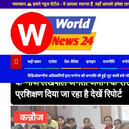
े न्यूज पोर्टल - मे आपका स्वागत हैं ,यहाँ आपको हमेशा ताजा खबरों से रूबरू कर
Skip
to
content
बड़ी खबर
प्रदेश
देश-विदेश
क्राइम
राजनीति
मनोर
विडिओकन्नौज अधिकारियों द्वारा मनरेगा की धनराशि की हुई लूट बाकी बचे जो
कन्नौज लेखपाल जनता जमीन के संरक्
प्रशिक्षण दिया जा रहा है देखें रिपोर्ट