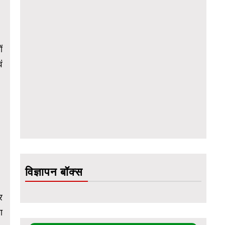
ं
ं
विज्ञापन बॉक्स
र
ा