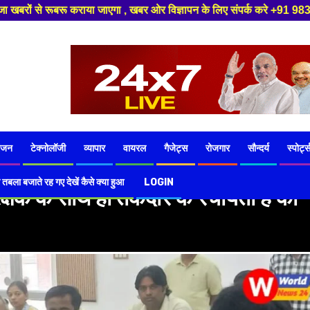
ाया जाएगा , खबर ओर विज्ञापन के लिए संपर्क करे +91 9839649848 ,हमारे यूट्यू
ंजन
टेक्नोलॉजी
व्यापार
वायरल
गैजेट्स
रोजगार
सौन्दर्य
स्पोर्ट्
 तबला बजाते रह गए देखें कैसे क्या हुआ
LOGIN
षक के साथ ही तकदीर के रचयिता हैं का