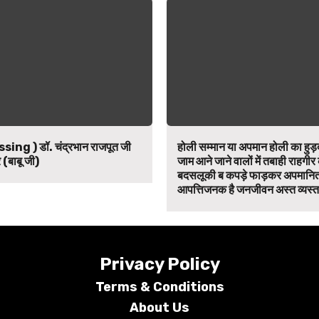
ssing ) डॉ. चंद्रभान राजपूत जी
होली सम्मान या अपमान होली का हुड़द
 (बाबू जी)
जाम आने जाने वालों में तबाही राहगीर
बदसलूकी ब कपड़े फाड़कर अपमानित
आपत्तिजनक है जनजीवन अस्त व्यस्त
Privacy Policy
Terms &
Conditions
About Us