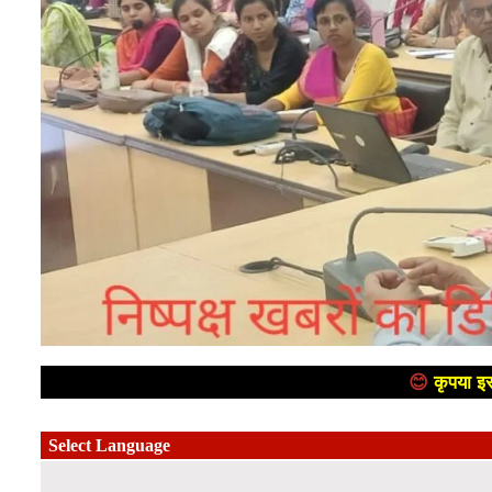
😊
कृपया इस