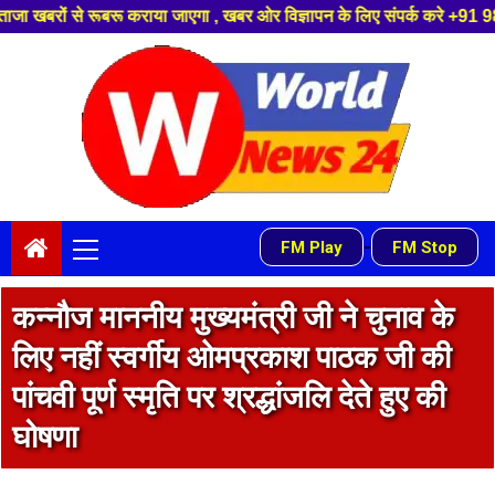
 जाएगा , खबर ओर विज्ञापन के लिए संपर्क करे +91 9839649848 ,हमारे यूट्यूब चै
Skip
to
content
Primary
-
FM Play
FM Stop
Menu
कन्नौज माननीय मुख्यमंत्री जी ने चुनाव के
लिए नहीं स्वर्गीय ओमप्रकाश पाठक जी की
पांचवी पूर्ण स्मृति पर श्रद्धांजलि देते हुए की
घोषणा