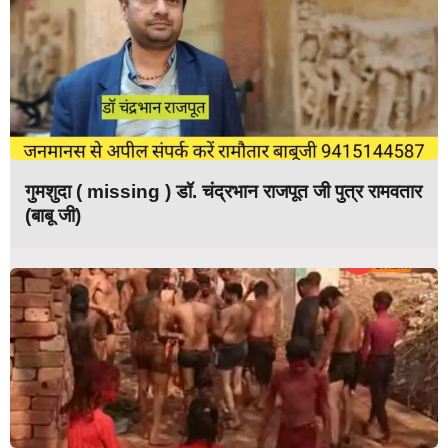
गुमशुदा ( missing ) डॉ. चंद्रभान राजपूत जी पुत्र रामवतार
(बाबू जी)