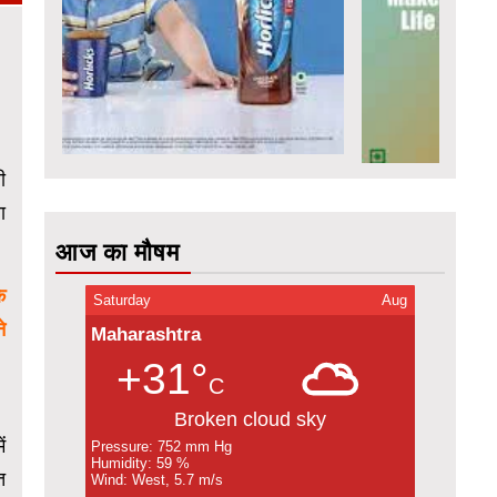
ी
ा
आज का मौषम
े
Saturday
Aug
े
Maharashtra
+31°
C
Broken cloud sky
ं
Pressure: 752 mm Hg
Humidity: 59 %
त
Wind: West, 5.7 m/s