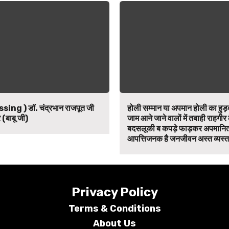
ssing ) डॉ. चंद्रभान राजपूत जी
होली सम्मान या अपमान होली का हुड़द
 (बाबू जी)
जाम आने जाने वालों में तबाही राहगीर
बदसलूकी ब कपड़े फाड़कर अपमानित
आपत्तिजनक है जनजीवन अस्त व्यस्त
Privacy Policy
Terms &
Conditions
About Us