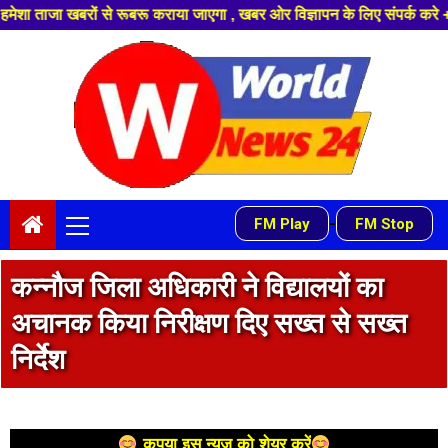
राया जाएगा , खबर ओर विज्ञापन के लिए संपर्क करे +91 9839649848 ,हमारे यूट्य
Skip
to
content
Primary
-
FM Play
FM Stop
Menu
कन्नौज जिला अधिकारी ने विद्यालयों का
अचानक किया निरीक्षण दिए सख्त से सख्त
निर्देश
कृपया इस न्यूज को शेयर करें