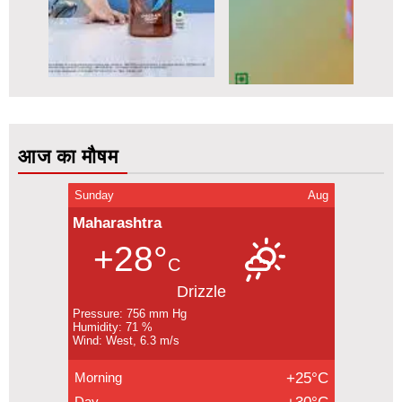
आज का मौषम
Sunday
Aug
Maharashtra
+28°
C
Drizzle
Pressure: 756 mm Hg
Humidity: 71 %
Wind: West, 6.3 m/s
Morning
+25°C
Day