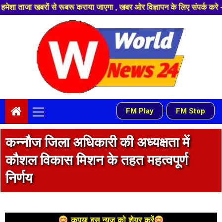
 , खबर ओर विज्ञापन के लिए संपर्क करे +91 9839649848 ,हमारे यूट्यूब चैनल को 
Skip
to
content
Primary
-
FM Play
FM Stop
Menu
कन्नौज जिला अधिकारी की अध्यक्षता में
कौशल विकास मिशन के तहत महत्वपूर्ण
निर्णय
कृपया इस न्यूज को शेयर करें