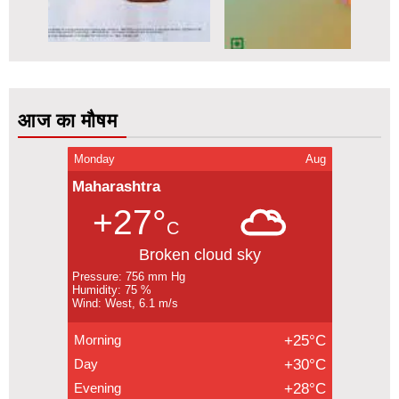
आज का मौषम
Monday
Aug
Maharashtra
+27°
C
Broken cloud sky
Pressure: 756 mm Hg
Humidity: 75 %
Wind: West, 6.1 m/s
Morning
+25°C
Day
+30°C
Evening
+28°C