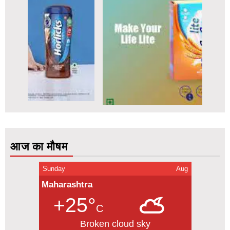
आज का मौषम
Sunday
Aug
Maharashtra
+25°
C
Broken cloud sky