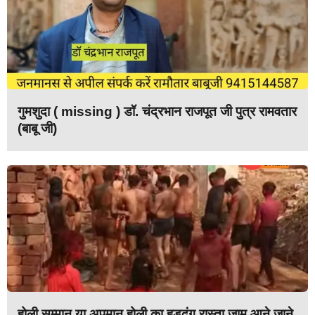
गुमशुदा ( missing ) डॉ. चंद्रभान राजपूत जी पुत्र रामवतार
(बाबू जी)
होली सम्मान या अपमान होली का हुड़दंग रास्ता जाम आने जाने