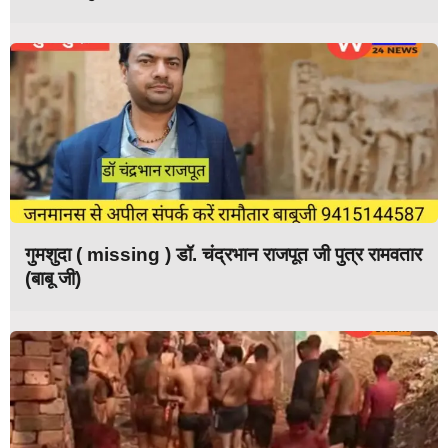
गुमशुदा ( missing ) डॉ. चंद्रभान राजपूत जी पुत्र रामवतार
(बाबू जी)