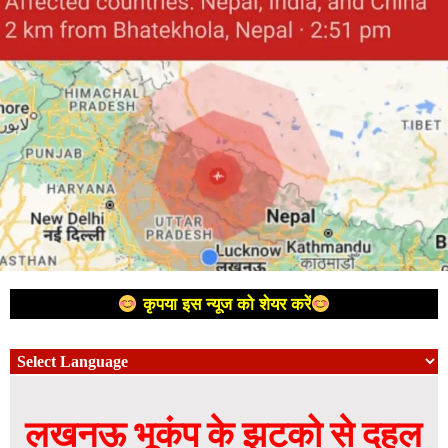
कृपया इस न्यूज को शेयर करें
लखनऊ भूकंप के झटको से दहल