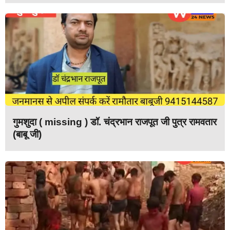
गुमशुदा ( missing ) डॉ. चंद्रभान राजपूत जी पुत्र रामवतार
(बाबू जी)