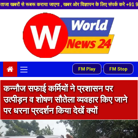
 जाएगा , खबर ओर विज्ञापन के लिए संपर्क करे +91 9839649848 ,हमारे यूट्यूब चै
Skip
to
content
Primary
-
FM Play
FM Stop
Menu
कन्नौज सफाई कर्मियों ने प्रशासन पर
उत्पीड़न व शोषण सौतेला व्यवहार किए जाने
पर धरना प्रदर्शन किया देखें क्यों