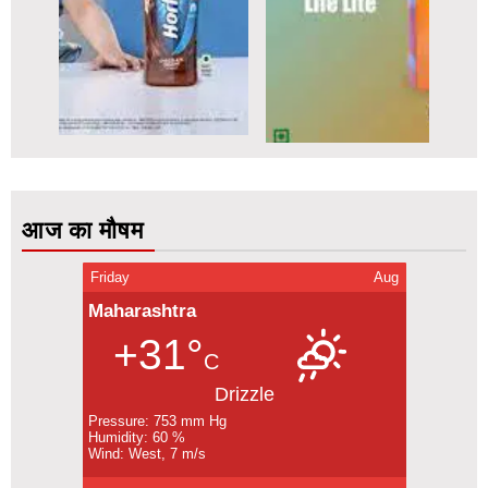
आज का मौषम
Friday
Aug
Maharashtra
+31°
C
Drizzle
Pressure: 753 mm Hg
Humidity: 60 %
Wind: West, 7 m/s