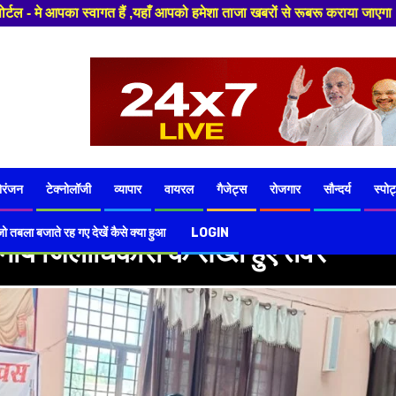
,यहाँ आपको हमेशा ताजा खबरों से रूबरू कराया जाएगा , खबर ओर विज्ञापन के लिए स
ोरंजन
टेक्नोलॉजी
व्यापार
वायरल
गैजेट्स
रोजगार
सौन्दर्य
स्पोर्
ो तबला बजाते रह गए देखें कैसे क्या हुआ
LOGIN
नीय जिलाधिकारी के सख्त हुए तेवर