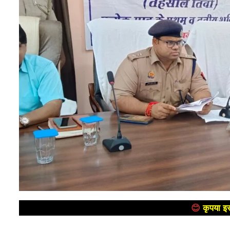
😊
कृपया इस