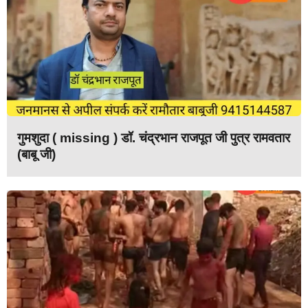
गुमशुदा ( missing ) डॉ. चंद्रभान राजपूत जी पुत्र रामवतार
(बाबू जी)