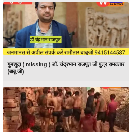
गुमशुदा ( missing ) डॉ. चंद्रभान राजपूत जी पुत्र रामवतार
(बाबू जी)