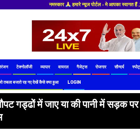
कार
हमारे न्यूज पोर्टल - मे आपका स्वागत हैं ,यहाँ आपको हमेशा ताजा खबरों
ोरंजन
टेक्नोलॉजी
व्यापार
वायरल
गैजेट्स
रोजगार
सौन्दर्य
स्पोर्
ो तबला बजाते रह गए देखें कैसे क्या हुआ
LOGIN
ट गड्ढों में जाए या की पानी में सड़क पर
म