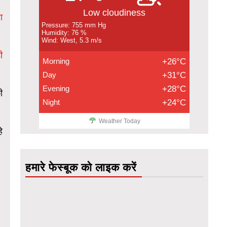
Low cloudiness
ा
Pressure: 755 mm Hg
Humidity: 76 %
Wind: West, 5.3 m/s
ी
Morning
+26°C
Day
+31°C
Evening
+28°C
ी
Night
+24°C
Weather Today
े
हमारे फेस्बूक को लाइक करें