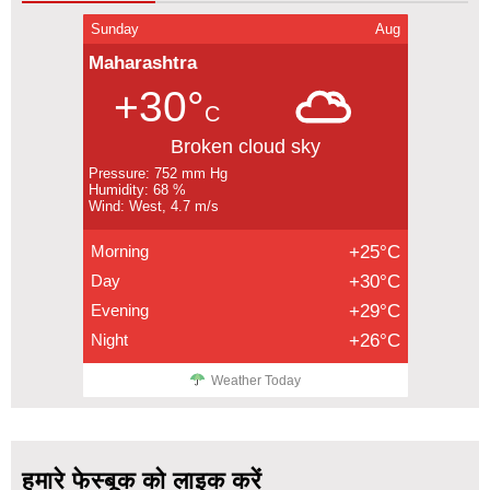
Sunday
Aug
Maharashtra
+30°
C
Broken cloud sky
Pressure: 752 mm Hg
Humidity: 68 %
Wind: West, 4.7 m/s
Morning
+25°C
Day
+30°C
Evening
+29°C
Night
+26°C
Weather Today
हमारे फेस्बूक को लाइक करें