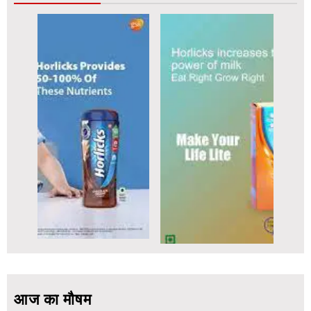
आज का मौषम