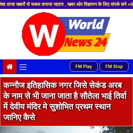
, खबर ओर विज्ञापन के लिए संपर्क करे +91 9839649848 ,हमारे यूट्यूब चैनल को स
Skip
to
content
Primary
-
FM Play
FM Stop
Menu
कन्नौज इतिहासिक नगर जिसे सेकंड अरब
के नाम से भी जाना जाता है सौतेला भाई तिर्वा
में देवीय मंदिर मे सुशोभित प्रथम स्थान
जानिए कैसे