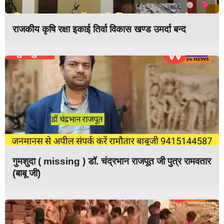
राजकीय कृषि रक्षा इकाई तिर्वा विकास खण्ड उमर्दा बन्द
गुमशुदा ( missing ) डॉ. चंद्रभान राजपूत जी पुत्र रामवतार
(बाबू जी)