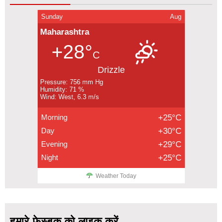
Sunday
Aug
Maharashtra
+28°
C
Drizzle
Pressure: 756 mm Hg
Humidity: 71 %
Wind: West, 6.3 m/s
Morning
+25°C
Day
+30°C
Evening
+29°C
Night
+25°C
Weather Today
हमारे फेस्बूक को लाइक करें