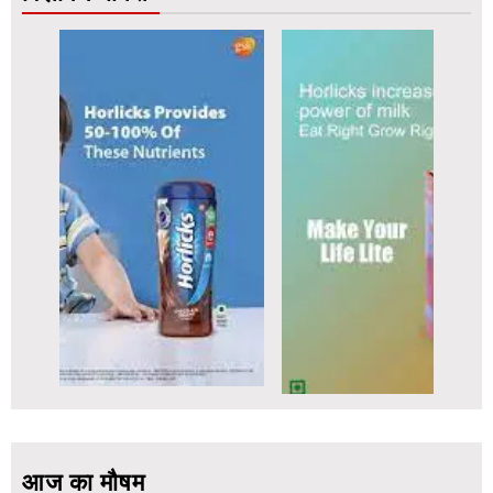
आज का मौषम