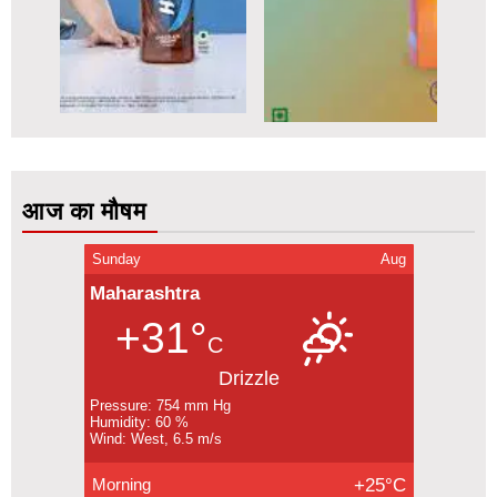
आज का मौषम
Sunday
Aug
Maharashtra
+31°
C
Drizzle
Pressure: 754 mm Hg
Humidity: 60 %
Wind: West, 6.5 m/s
Morning
+25°C