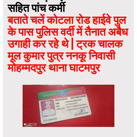
सहित पांच कर्मी
बताते चलें कोटला रोड हाईवे पुल
के पास पुलिस वर्दी में तैनात अबैध
उगाही कर रहे थे | ट्रक चालक
मूल कुमार पुत्र ननकू निवासी
मोहम्मदपुर थाना घाटमपुर