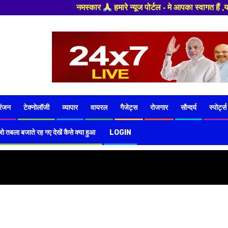
नमस्कार
हमारे न्यूज पोर्टल - मे आपका स्वागत हैं ,यहाँ आपको हमेश
रंजन
टेक्नोलॉजी
व्यापार
वायरल
गैजेट्स
रोजगार
सौन्दर्य
स्पोर्ट्स
ो तबला बजाते रह गए देखें कैसे क्या हुआ
LOGIN