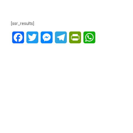
[ssr_results]
Facebook
Twitter
Messenger
Telegram
PrintFriendly
WhatsApp